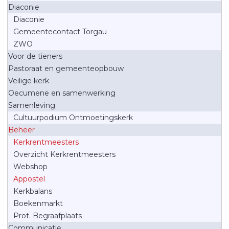
Diaconie
Diaconie
Gemeentecontact Torgau
ZWO
Voor de tieners
Pastoraat en gemeenteopbouw
Veilige kerk
Oecumene en samenwerking
Samenleving
Cultuurpodium Ontmoetingskerk
Beheer
Kerkrentmeesters
Overzicht Kerkrentmeesters
Webshop
Appostel
Kerkbalans
Boekenmarkt
Prot. Begraafplaats
Communicatie