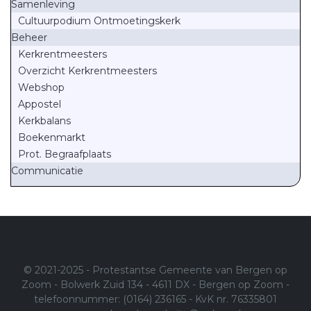
Samenleving
Cultuurpodium Ontmoetingskerk
Beheer
Kerkrentmeesters
Overzicht Kerkrentmeesters
Webshop
Appostel
Kerkbalans
Boekenmarkt
Prot. Begraafplaats
Communicatie
© 2021-2025 - Protestantse Gemeente van Bergen op
Zoom - Bolwerk Zuid 134 - 4611 DX - Bergen op Zoom -
telefoonnummer: (0164) 236165 - KvK nr. 76335801